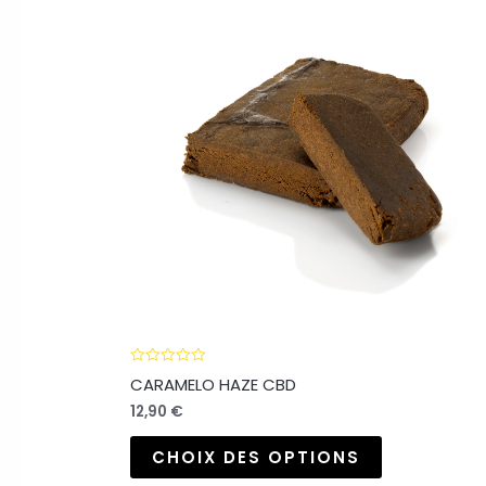
Note
CARAMELO HAZE CBD
0
sur
12,90
€
5
CHOIX DES OPTIONS